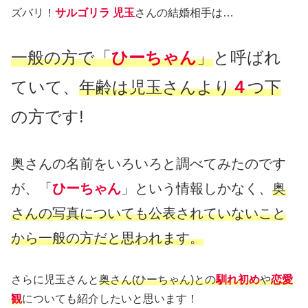
ズバリ！
サルゴリラ 児玉
さんの結婚相手は…
一般の方で「
ひーちゃん
」
と呼ばれ
ていて、
年齢は児玉さんより
４
つ下
の方です!
奥さんの名前をいろいろと調べてみたのです
が、「
ひーちゃん
」という情報しかなく、
奥
さんの写真についても公表されていないこと
から一般の方だと思われます。
さらに児玉さんと
奥さん(ひーちゃん)との
馴れ初め
や
恋愛
観
についても紹介したいと思います！