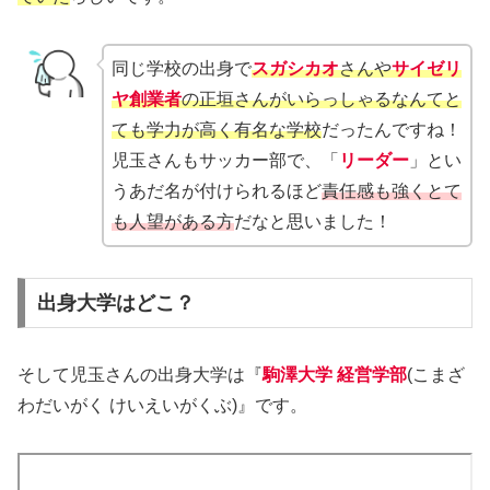
同じ学校の出身で
スガシカオ
さんや
サイゼリ
ヤ創業者
の正垣さんがいらっしゃるなんてと
ても学力が高く有名な学校
だったんですね！
児玉さんもサッカー部で、「
リーダー
」とい
うあだ名が付けられるほど
責任感も強くとて
も人望がある方
だなと思いました！
出身大学はどこ？
そして児玉さんの出身大学は『
駒澤大学 経営学部
(こまざ
わだいがく けいえいがくぶ)』です。