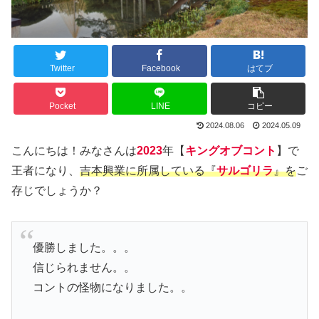
Twitter
Facebook
はてブ
Pocket
LINE
コピー
2024.08.06
2024.05.09
こんにちは！みなさんは
2023
年【
キングオブコント
】で
王者になり、
吉本興業に所属している『
サルゴリラ
』を
ご
存じでしょうか？
優勝しました。。。
信じられません。。
コントの怪物になりました。。