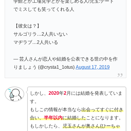
学館とか工場見学とかを楽しめる人/児玉:デート
でミスしても笑ってくれる人
【彼女は？】
サルゴリラ…2人共いない
マヂラブ…2人共いる
— 芸人さんが恋人や結婚を公表できる世の中を作
りましょう (@crysta1_1otus)
August 17, 2019
しかし、
2020
年
2
月
には結婚を発表していま
す。
もしこの情報が本当なら
出会ってすぐに付き
合い、
半年以内
に結婚
した
ことになります。
もしかしたら、
児玉さんが奥さん(ひーちゃ