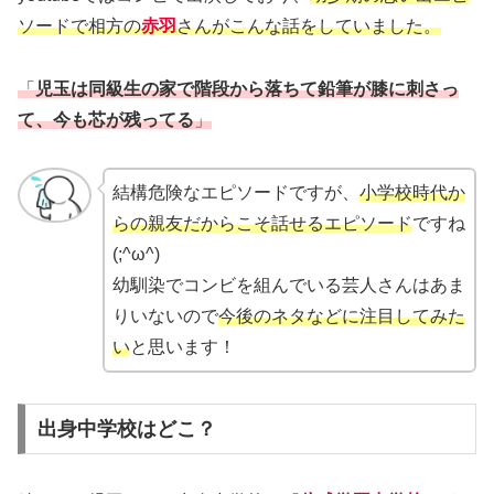
ソードで相方の
赤羽
さんがこんな話をしていました。
「
児玉は同級生の家で階段から落ちて鉛筆が膝に刺さっ
て、今も芯が残ってる
」
結構危険なエピソードですが、
小学校時代か
らの親友だからこそ話せるエピソード
ですね
(;^ω^)
幼馴染でコンビを組んでいる芸人さんはあま
りいないので
今後のネタなどに注目してみた
い
と思います！
出身中学校はどこ？