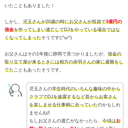
いたこともありました！
しかし、
児玉さんが20歳の時にお父さんが投資で
3億円の
借金
を作ってしまい逃亡してDJをやっている場合ではな
くなってしまった
そうです(;^ω^)
お父さんはその1年後に静岡で見つかりましたが、
借金の
取り立て屋が来るときには相方の赤羽さんの家に避難をし
てた
こともあったそうです。
児玉さんの
学生時代のいろんな趣味の中から
クラブでDJを披露するなど昔からお客さん
を楽しませる仕事柄に合っていた
のかもしれ
ませんね!!
もしお父さんの逃亡がなかったら、
今頃は
お