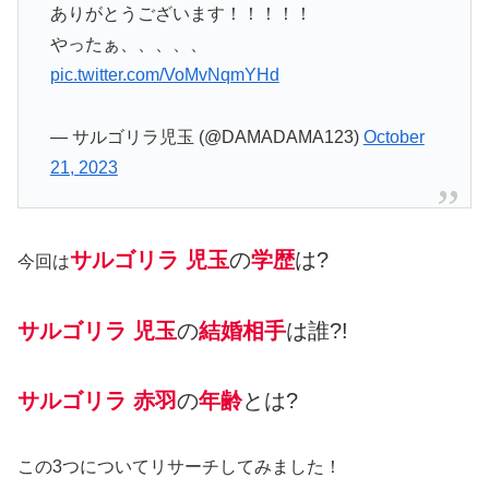
ありがとうございます！！！！！
やったぁ、、、、、
pic.twitter.com/VoMvNqmYHd
— サルゴリラ児玉 (@DAMADAMA123)
October
21, 2023
サルゴリラ 児玉
の
学歴
は?
今回は
サルゴリラ 児玉
の
結婚相手
は誰?!
サルゴリラ 赤羽
の
年齢
とは?
この3つについてリサーチしてみました！