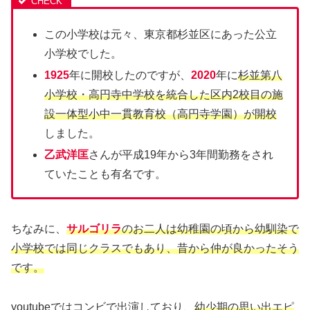
この小学校は元々、東京都杉並区にあった公立
小学校でした。
1925
年に開校したのですが、
2020
年に
杉並第八
小学校・高円寺中学校を統合した区内2校目の施
設一体型小中一貫教育校（高円寺学園）が開校
しました。
乙武洋匡
さんが平成19年から3年間勤務をされ
ていたことも有名です。
ちなみに、
サルゴリラ
のお二人は幼稚園の頃から幼馴染で
小学校では同じクラスでもあり、昔から仲が良かったそう
です。
youtubeではコンビで出演しており、
幼少期の思い出エピ