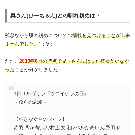
奥さん(ひーちゃん)との馴れ初めは？
残念ながら馴れ初めについての
情報を見つけることが出来
ませんでした。
( ；∀；)
ただ、
2019
年
8
月の時点で児玉さんにはまだ彼女がいなか
った
ことが分かりました
1日サルゴリラ『ウニイクラの回』
～僕らの恋愛～
【好きな女性のタイプ】
赤羽:背が高い人/村上:文化レベルが高い人/野田:科