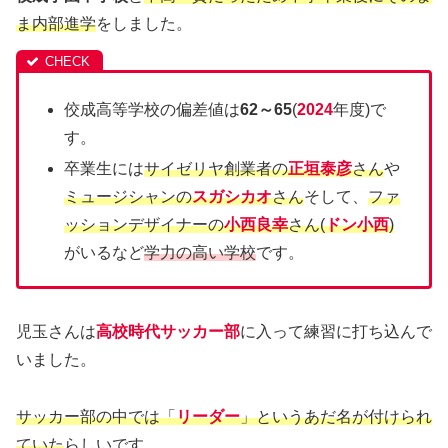
ま内部進学
をしました。
佼成高等学校の偏差値は
62～65
(
2024
年度)で
す。
卒業生には
サイゼリヤ創業者の
正垣泰彦
さん
や
ミュージシャンの
スガシカオ
さん
そして、
ファ
ッションデザイナーの
小西良幸
さん(
ドン小西
)
がいるなど
学力の高い学校
です。
児玉さんは
高校時代サッカー部
に入って練習に打ち込んで
いました。
サッカー部の中では「
リーダー
」というあだ名が付けられ
ていた
らしいです。