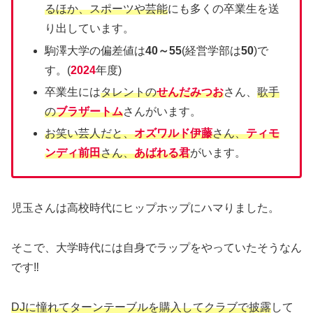
るほか、スポーツや芸能
にも多くの卒業生を送
り出しています。
駒澤大学の偏差値は
40～55
(経営学部は
50
)で
す。(
2024
年度)
卒業生には
タレントの
せんだみつお
さん、
歌手
の
ブラザートム
さんがいます。
お笑い芸人だと、
オズワルド伊藤
さん、
ティモ
ンディ前田
さん、
あばれる君
がいます。
児玉さんは高校時代にヒップホップにハマりました。
そこで、大学時代には自身でラップをやっていたそうなん
です‼
DJに憧れてターンテーブルを購入してクラブで披露
して