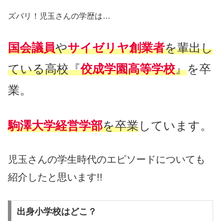
ズバリ！児玉さんの学歴は…
国会議員
や
サイゼリヤ創業者
を輩出し
ている高校『
佼成学園高等学校
』
を卒
業。
駒澤大学経営学部
を卒業
しています。
児玉さんの学生時代のエピソードについても
紹介したと思います!!
出身小学校はどこ？