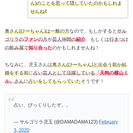
ん)のことを思って隠していたのかもしれま
せんね‼
奥さん(ひーちゃん)は一般の方
なので、もしかすると
サル
ゴリラの
ファン
の方
か
芸人仲間の
紹介
、もしくは
行きつけ
の飲み屋で
知り合った
のかもしれませんね！
ちなみに、児玉さんは
奥さん(ひーちゃん)と出会う前か結
婚をする前
に
占い芸人として活躍している『
天狗の横山ミ
ル
』さん
に
占いをしてもらっていた
そうです！
占い、びっくりしたぞ。。
— サルゴリラ児玉 (@DAMADAMA123)
February
3, 2020