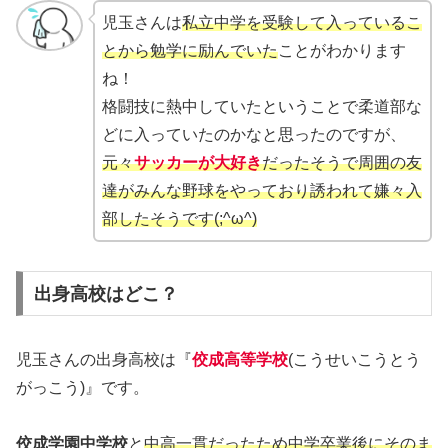
児玉さんは
私立中学を受験して入っているこ
とから勉学に励んでいた
ことがわかります
ね！
格闘技に熱中していたということで柔道部な
どに入っていたのかなと思ったのですが、
元々
サッカーが大好き
だったそうで周囲の友
達がみんな野球をやっており誘われて嫌々入
部したそうです(;^ω^)
出身高校はどこ？
児玉さんの出身高校は『
佼成高等学校
(こうせいこうとう
がっこう)』です。
佼成学園中学校
と
中高一貫だったため中学卒業後にそのま