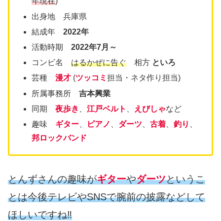
年現在
)
出身地 兵庫県
結成年
2022年
活動時期
2022年7月～
コンビ名
はるかぜに告ぐ
相方
といろ
芸種
漫才
(
ツッコミ
担当・ネタ作り担当)
所属事務所
吉本興業
同期
夜歩き
、
江戸ベルト
、
えびしゃ
など
趣味
ギター
、
ピアノ
、
ダーツ
、
古着
、
釣り
、
邦ロックバンド
とんずさんの趣味が
ギター
や
ダーツ
というこ
とは今後テレビやSNSで腕前の披露などして
ほしいですね‼