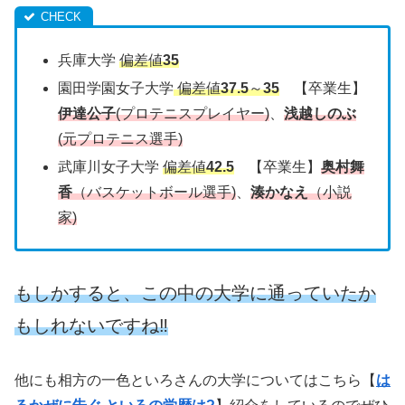
兵庫大学
偏差値
35
園田学園女子大学
偏差値
37.5
～
35
【卒業生】
伊達公子
(プロテニスプレイヤー)
、
浅越しのぶ
(元プロテニス選手)
武庫川女子大学
偏差値
42.5
【卒業生】
奥村舞
香
（バスケットボール選手)
、
湊かなえ
（小説
家)
もしかすると、この中の大学に通っていたか
もしれないですね‼
他にも相方の一色といろさんの大学についてはこちら【
は