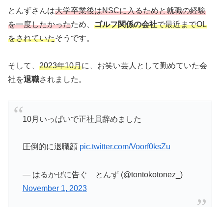
とんずさんは
大学卒業後はNSCに入るためと就職の経験
を一度したかった
ため、
ゴルフ関係の会社
で最近までOL
をされていた
そうです。
そして、
2023年10月
に、お笑い芸人として勤めていた会
社を
退職
されました。
10月いっぱいで正社員辞めました
圧倒的に退職顔
pic.twitter.com/Voorf0ksZu
— はるかぜに告ぐ とんず (@tontokotonez_)
November 1, 2023