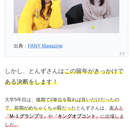
出典：
FANY Magazine
しかし、
とんずさんは
この留年がきっかけで
ある決断をします！
大学5年目は、
後期で2単位を取れば良いだけだったの
で、前期がめちゃくちゃ暇だった
とんずさんは、
友人と
『
M-１グランプリ
』や『
キングオブコント
』に出場しま
した。