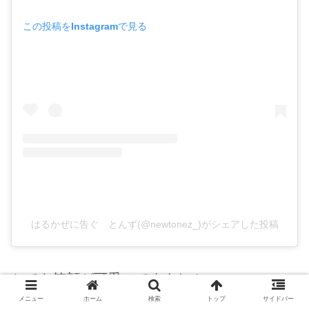
この投稿をInstagramで見る
はるかぜに告ぐ とんず(@newtonez_)がシェアした投稿
とても笑顔が可愛いですよね！
メニュー
ホーム
検索
トップ
サイドバー