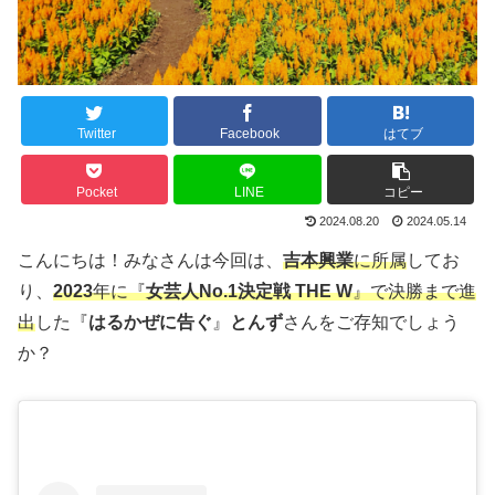
Twitter
Facebook
はてブ
Pocket
LINE
コピー
2024.08.20
2024.05.14
こんにちは！みなさんは今回は、
吉本興業
に所属
してお
り、
2023
年に『
女芸人No.1決定戦 THE W
』で決勝まで進
出
した『
はるかぜに告ぐ
』
とんず
さんをご存知でしょう
か？