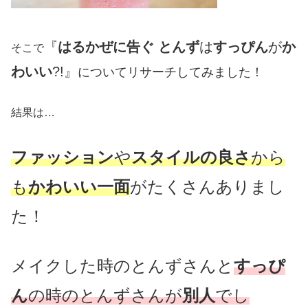
『
はるかぜに告ぐ とんず
は
すっぴん
が
か
そこで
わいい
?!』
についてリサーチしてみました！
結果は…
ファッション
や
スタイルの良さ
から
も
かわいい一面
がたくさんありまし
た！
メイクした時のとんずさんと
すっぴ
ん
の時のとんずさんが
別人
でし