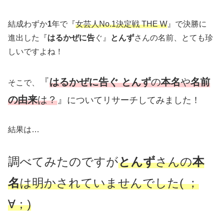
結成わずか
1
年で『
女芸人No.1決定戦 THE W
』で決勝に
進出した『
はるかぜに告
ぐ』
とんず
さんの名前、とても珍
しいですよね！
『
はるかぜに告ぐ とんず
の
本名
や
名前
そこで、
の由来
は？
』
についてリサーチしてみました！
結果は…
調べてみたのですが
とんず
さんの
本
名
は明かされていませんでした( ；
∀；)