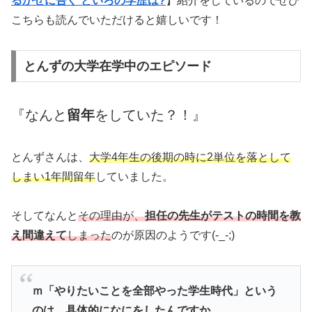
るかぜに告ぐ といろの学歴は?
】紹介をしているのでぜひ
こちらも読んでいただけると嬉しいです！
とんずの大学在学中のエピソード
『なんと
留年
をしていた？！』
とんずさんは、
大学4年生の後期の時に2単位を落として
しまい1年間留年
していました。
そしてなんと
その理由が、
担任の先生がテストの時間を教
え間違えて
しまった
のが原因のようです(-_-;)
ｍ「やりたいことを全部やった学生時代」という
のは、具体的になにをしたんですか。