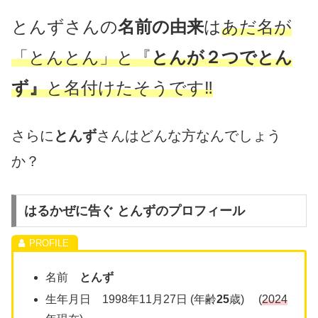
とんずさんの
名前の由来
は
あだ名が
「とんとん」と『
とんが２つでとん
ず
』
と名付けたそうです‼
さらに
とんず
さんはどんな方なんでしょう
か？
はるかぜに告ぐ とんずのプロフィール
名前
とんず
生年月日 1998年11月27日 (年齢
25
歳) (
2024