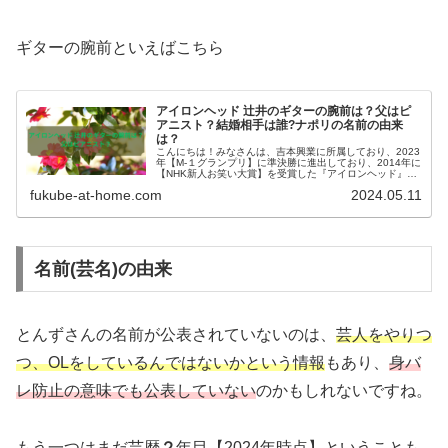
ギターの腕前といえばこちら
アイロンヘッド 辻井のギターの腕前は？父はピ
アニスト？結婚相手は誰?ナポリの名前の由来
は？
こんにちは！みなさんは、吉本興業に所属しており、2023
年【M-１グランプリ】に準決勝に進出しており、2014年に
【NHK新人お笑い大賞】を受賞した『アイロンヘッド』を
ご存じでしょうか？ この投稿をInstagr...
fukube-at-home.com
2024.05.11
名前(芸名)の由来
とんずさんの名前が公表されていないのは、
芸人をやりつ
つ、OLをしているんではないかという情報
もあり、
身バ
レ防止の意味でも公表していない
のかもしれないですね。
もう一つはまだ芸歴
２
年目【2024年時点】ということも