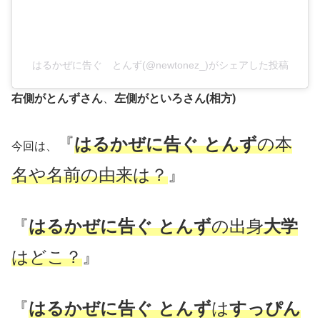
はるかぜに告ぐ とんず(@newtonez_)がシェアした投稿
右側がとんずさん
、
左側がといろさん(相方)
『
はるかぜに告ぐ とんず
の本
今回は、
名や名前の由来は？
』
『
はるかぜに告ぐ とんず
の出身
大学
はどこ？
』
『
はるかぜに告ぐ とんず
は
すっぴん