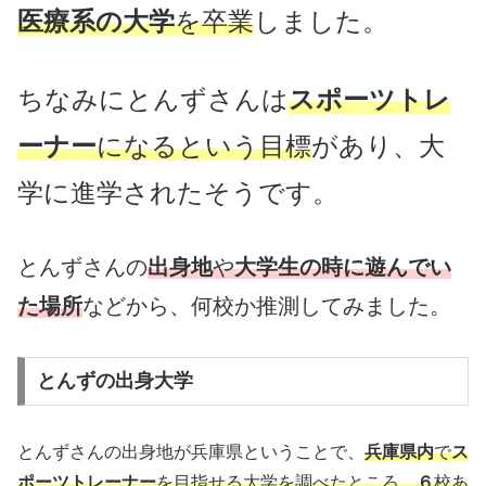
医療系の大学
を卒業
しました。
ちなみにとんずさんは
スポーツトレ
ーナー
になるという目標
があり、大
学に進学されたそうです。
とんずさんの
出身地
や
大学生の時に遊んでい
た場所
などから、何校か推測してみました。
とんずの出身大学
とんずさんの出身地が兵庫県ということで、
兵庫県内
で
ス
ポーツトレーナー
を目指せる大学を調べたところ、
６
校あ