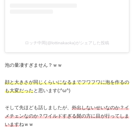
ロッチ中岡(@lottinakaoka)がシェアした投稿
泡の量凄すぎません？ｗｗ
顔と大きさが同じくらいになるまでフワフワに泡を作るの
も大変だった
と思います(;^ω^)
そして先ほども話しましたが、
外出しないせいなのか？イ
メチェンなのか？ワイルドすぎる髭の方に目が行ってしま
います
ねｗｗ