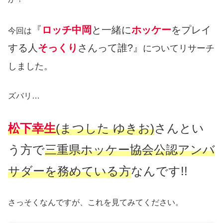
『
ロッチ中岡
と一緒に
ホッケー
をプレイ
今回は
する人
そっくり
さんって誰?』
についてリサーチ
しました。
ズバリ…
松下幸生
(まつした ゆきお)
さんとい
う方で
三重県ホッケー協会公認アンバ
サダーを務めている方
なんです!!
さっそくなんですが、これを見てみてください。