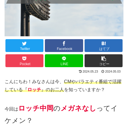
Twitter
Facebook
はてブ
Pocket
LINE
コピー
2024.05.23
2024.05.03
こんにちわ！みなさんは今、
CMやバラエティ番組で活躍
している『
ロッチ
』のお二人
を知っていますか？
ロッチ中岡
の
メガネなし
ってイ
今回は
ケメン？