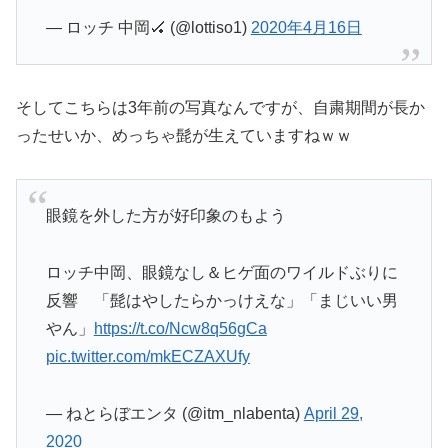
— ロッチ 中岡🏑 (@lottiso1)
2020年4月16日
そしてこちらは3年前の写真なんですが、自粛期間が長か
ったせいか、めっちゃ髭が生えていますねｗｗ
眼鏡を外した方が好印象のもよう
ロッチ中岡、眼鏡なし＆ヒゲ面のワイルドぶりに
反響 「髭はやしたらかっけえな」「まじいい男
やん」
https://t.co/Ncw8q56gCa
pic.twitter.com/mkECZAXUfy
— ねとらぼエンタ (@itm_nlabenta)
April 29,
2020