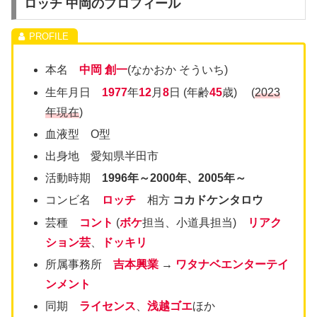
ロッチ 中岡のプロフィール
本名
中岡 創一
(なかおか そういち)
生年月日
1977
年
12
月
8
日 (年齢
45
歳) (
2023
年現在
)
血液型 O型
出身地 愛知県半田市
活動時期
1996年～2000年、
2005年～
コンビ名
ロッチ
相方
コカドケンタロウ
芸種
コント
(
ボケ
担当、小道具担当)
リアク
ション芸
、
ドッキリ
所属事務所
吉本興業
→
ワタナベエンターテイ
ンメント
同期
ライセンス
、
浅越ゴエ
ほか