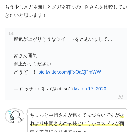
もう少しメガネ無しとメガネ有りの中岡さんを比較してい
きたいと思います！
運気が上がりそうなツイートをと思いまして…
皆さん運気
御上がりください
どうぞ！！
pic.twitter.com/jFxOaQPmWW
— ロッチ 中岡🏑 (@lottiso1)
March 17, 2020
ちょっと中岡さんが遠くて見づらいですが
そ
れより中岡さんの衣装というかコスプレが面
白くて気になります
ねｗｗ