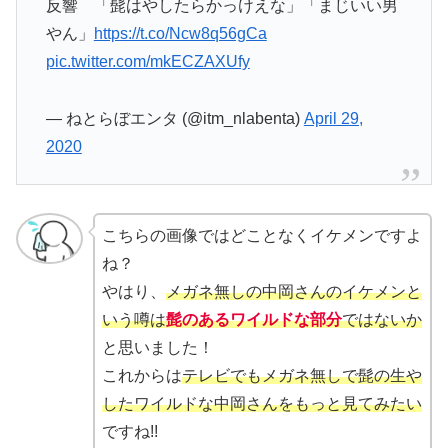
反響 「髭はやしたらかっけえな」「まじいい男
やん」
https://t.co/Ncw8q56gCa
pic.twitter.com/mkECZAXUfy
— ねとらぼエンタ (@itm_nlabenta)
April 29,
2020
こちらの画像ではどことなくイケメンですよ
ね？
やはり、
メガネ無しの中岡さんのイケメンと
いう噂は
髭のあるワイルドな部分
ではないか
と思いました！
これからは
テレビでもメガネ無しで髭の生や
したワイルドな中岡さんをもっと見てみたい
ですね!!