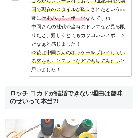
ごろからプレーされており19世紀半ばの英
国で現在のスタイルが確立
されたという非
常に
歴史のあるスポーツ
なんですね!!
中岡さんの挑戦や当時のドラマなど見る限
りだと、難しくとてもカッコいいスポーツ
だなぁと感じました！
今後は中岡さんのホッケーをプレイしてい
る姿をもっとテレビなどでも見てみたい
と
思いました！
ロッチ コカドが結婚できない理由は趣味
のせいって本当?!