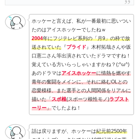
ホッケーと言えば、私が一番最初に思いつい
たのはアイスホッケーでしたねｗ
2004
年にフジテレビ系列の「月9」の枠で放
送されていた
『
プライド
』木村拓哉さんや坂
口憲二さん等出演されていたドラマですね！
覚えている方いらっしゃいますかね？(;^ω^)
あのドラマは
アイスホッケー
に情熱を燃やす
青年の奮闘をメインに、それに絡むOLとの
恋愛模様、また選手との人間関係をリアルに
描いた「
スポ根
(スポーツ根性モノ)
ラブスト
ーリー
」
でしたよね！
話は戻りますが、ホッケーは
紀元前2500年