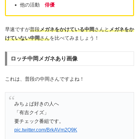
他の活動
俳優
早速ですが
普段
メガネをかけている中岡
さんと
メガネをか
けていない中岡
さん
を比べてみましょう！
ロッチ中岡メガネあり画像
これは、普段の中岡さんですよね！
みちょぱ好きの人へ
「有吉クイズ」
要チェック番組です。
pic.twitter.com/BrkAVm2Q9K