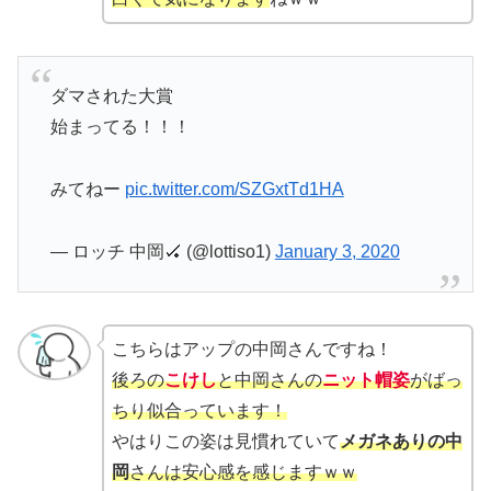
ダマされた大賞
始まってる！！！
みてねー
pic.twitter.com/SZGxtTd1HA
— ロッチ 中岡🏑 (@lottiso1)
January 3, 2020
こちらはアップの中岡さんですね！
後ろの
こけし
と中岡さんの
ニット帽姿
がばっ
ちり似合っています！
やはりこの姿は見慣れていて
メガネありの中
岡
さんは安心感を感じますｗｗ