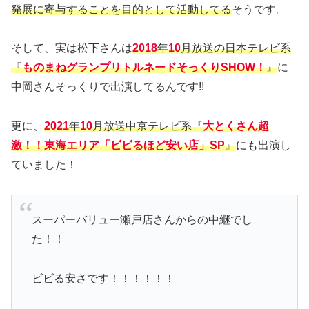
発展に寄与することを目的として活動してる
そうです。
そして、実は松下さんは
2018
年
10
月放送の日本テレビ系
『
ものまねグランプリトルネードそっくりSHOW！
』
に
中岡さんそっくりで出演してるんです!!
更に、
2021
年
10
月放送中京テレビ系『
大とくさん超
激！！東海エリア「ビビるほど安い店」SP
』
にも出演し
ていました！
スーパーバリュー瀬戸店さんからの中継でし
た！！
ビビる安さです！！！！！！