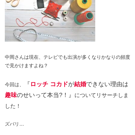
中岡さんは現在、テレビでも出演が多くなりかなりの頻度
で見かけますよね？
『
ロッチ コカド
が
結婚
できない理由は
今回は、
趣味
のせいって本当?！』
についてリサーチしま
した！
ズバリ…