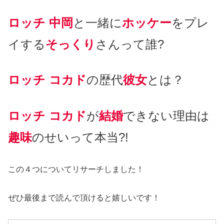
ロッチ
中岡
と一緒に
ホッケー
をプレ
イする
そっくり
さんって誰?
ロッチ コカド
の歴代
彼女
とは？
ロッチ コカド
が
結婚
できない理由は
趣味
のせいって本当?!
この４つについてリサーチしました！
ぜひ最後まで読んで頂けると嬉しいです！