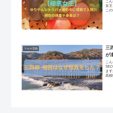
こん
女王
三
マセキ芸能
が
こん
SE
ますか？ 今回は、『三四郎 小宮