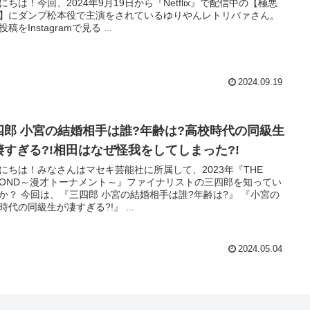
にちは！今回、2024年9月19日から『Netflix』で配信中の【極悪
】にダンプ松本役で主演をされているゆりやんレトリバァさん。
この投稿をInstagramで見る ...
2024.09.19
四郎 小宮の結婚相手は誰?年齢は?高校時代の同級生
凄すぎる?!相田はなぜ怪我をしてしまった?!
にちは！みなさんはマセキ芸能社に所属して、2023年『THE
COND～漫才トーナメント～』ファイナリストの三四郎を知ってい
の結婚相手は誰?年齢は?』 『小宮の
高校時代の同級生が凄すぎる?!』 ...
2024.05.04