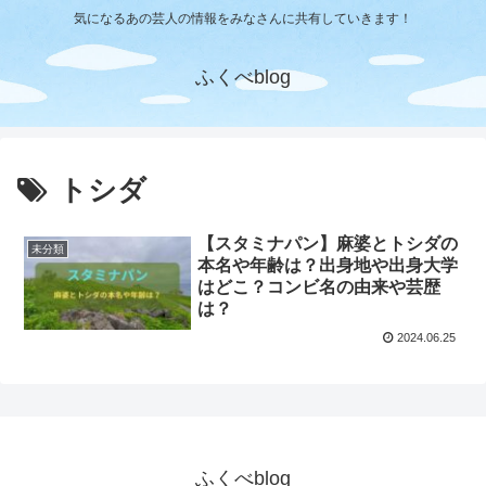
気になるあの芸人の情報をみなさんに共有していきます！
ふくべblog
トシダ
【スタミナパン】麻婆とトシダの
未分類
本名や年齢は？出身地や出身大学
はどこ？コンビ名の由来や芸歴
は？
2024.06.25
ふくべblog