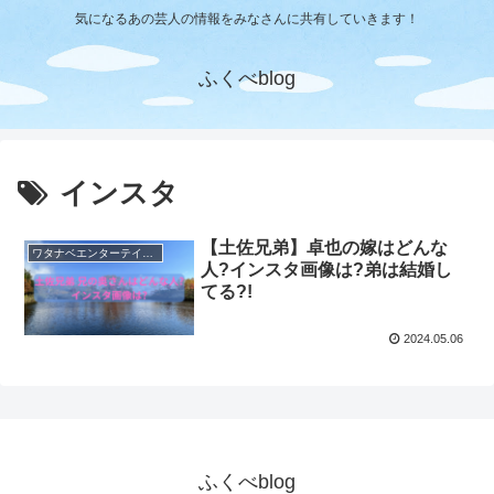
気になるあの芸人の情報をみなさんに共有していきます！
ふくべblog
インスタ
【土佐兄弟】卓也の嫁はどんな
ワタナベエンターテイメント
人?インスタ画像は?弟は結婚し
てる?!
2024.05.06
ふくべblog