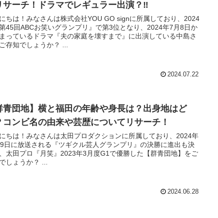
リサーチ！ドラマでレギュラー出演？‼
にちは！みなさんは株式会社YOU GO signに所属しており、2024
第45回ABCお笑いグランプリ』で第3位となり、2024年7月8日か
まっているドラマ『夫の家庭を壊すまで』に出演している中島さ
んをご存知でしょうか？ ...
2024.07.22
群青団地】横と福田の年齢や身長は？出身地はど
？コンビ名の由来や芸歴についてリサーチ！
にちは！みなさんは太田プロダクションに所属しており、2024年
29日に放送される『ツギクル芸人グランプリ』の決勝に進出も決
、太田プロ『月笑』2023年3月度G1で優勝した【群青団地】をご
存知でしょうか？ ...
2024.06.28