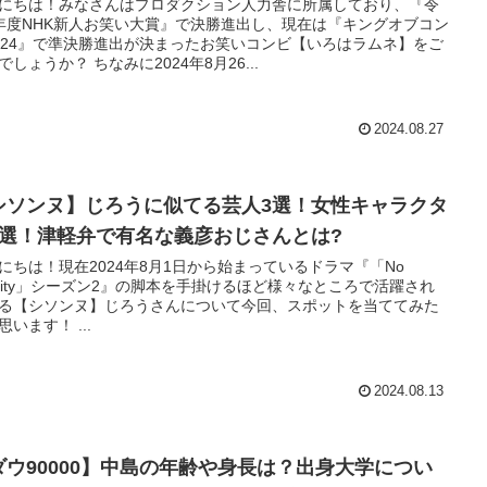
にちは！みなさんはプロダクション人力舎に所属しており、『令
年度NHK新人お笑い大賞』で決勝進出し、現在は『キングオブコン
024』で準決勝進出が決まったお笑いコンビ【いろはラムネ】をご
存知でしょうか？ ちなみに2024年8月26...
2024.08.27
シソンヌ】じろうに似てる芸人3選！女性キャラクタ
3選！津軽弁で有名な義彦おじさんとは?
にちは！現在2024年8月1日から始まっているドラマ『「No
tivity」シーズン2』の脚本を手掛けるほど様々なところで活躍され
る【シソンヌ】じろうさんについて今回、スポットを当ててみた
いと思います！ ...
2024.08.13
ダウ90000】中島の年齢や身長は？出身大学につい