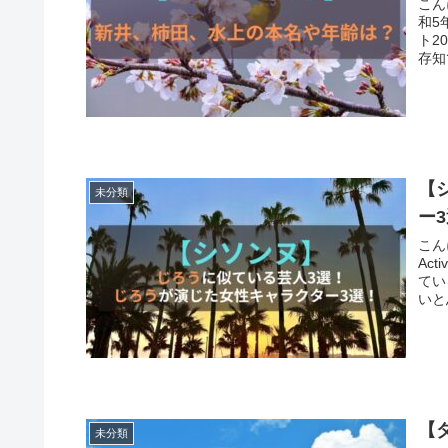
こん
和5
ト2
【
未分類
ー
こん
Ac
てい
【
未分類