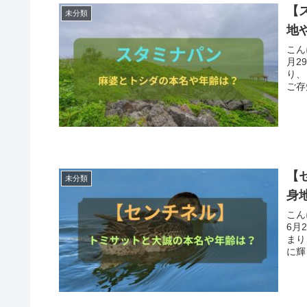
【
未分類
地
こん
月2
り、
【
未分類
身
こん
6月
まり
に輝