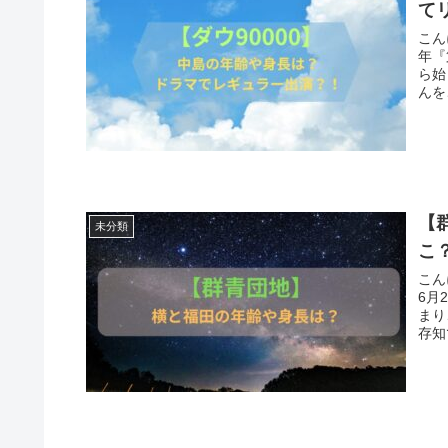
て
こん
年『
ら始
【
未分類
こ
こん
6月
まり